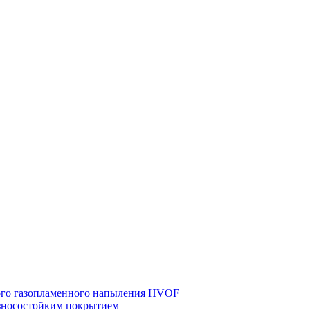
ного газопламенного напыления HVOF
износостойким покрытием