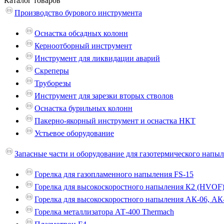
Каталог
товаров
Производство бурового инструмента
Оснастка обсадных колонн
Керноотборный инструмент
Инструмент для ликвидации аварий
Скреперы
Труборезы
Инструмент для зарезки вторых стволов
Оснастка бурильных колонн
Пакерно-якорный инструмент и оснастка НКТ
Устьевое оборудование
Запасные части и оборудование для газотермического напы
Горелка для газопламенного напыления FS-15
Горелка для высокоскоростного напыления К2 (HVOF
Горелка для высокоскоростного напыления АК-06, АК
Горелка металлизатора АТ-400 Thermach