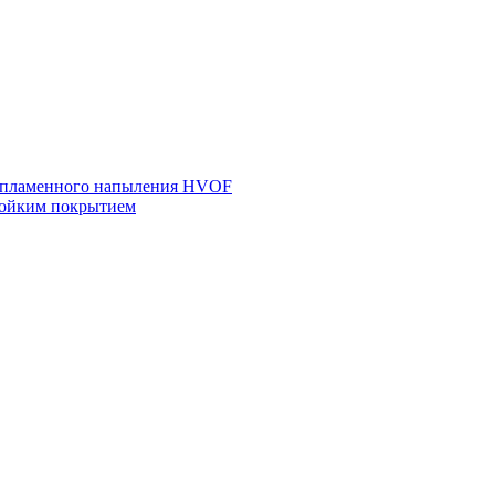
азопламенного напыления HVOF
тойким покрытием