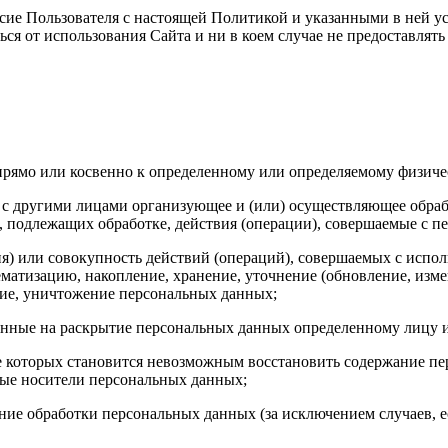
асие Пользователя с настоящей Политикой и указанными в ней у
ься от использования Сайта и ни в коем случае не предоставлят
прямо или косвенно к определенному или определяемому физиче
но с другими лицами организующее и (или) осуществляющее обра
, подлежащих обработке, действия (операции), совершаемые с 
я) или совокупность действий (операций), совершаемых с испол
ематизацию, накопление, хранение, уточнение (обновление, измен
ение, уничтожение персональных данных;
ленные на раскрытие персональных данных определенному лицу 
ате которых становится невозможным восстановить содержание 
ные носители персональных данных;
ие обработки персональных данных (за исключением случаев, е