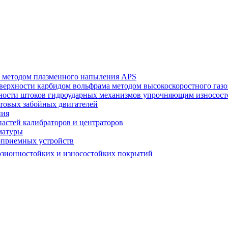
а методом плазменного напыления APS
оверхности карбидом вольфрама методом высокоскоростного г
рхности штоков гидроударных механизмов упрочняющим износос
нтовых забойных двигателей
ния
пастей калибраторов и центраторов
матуры
оприемных устройств
розионностойких и износостойких покрытий