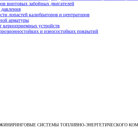
оров винтовых забойных двигателей
 давления
ости лопастей калибраторов и центраторов
рной арматуры
нг керноприемных устройств
оррозионностойких и износостойких покрытий
НЖИНИРИНГОВЫЕ СИСТЕМЫ ТОПЛИВНО-ЭНЕРГЕТИЧЕСКОГО КОМ