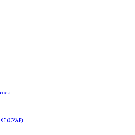
ления
)
-07 (HVAF)