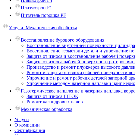
Плазмотрон F4
Плазмотрон F1
Питатель порошка PF
Услуги. Механическая обработка
Восстановление бурового оборудования
Восстановление внутренней поверхности цилиндр
Восстановление геометрии детали и упрочнение п
Защита от износа и восстановление рабочей пове
Защита от износа рабочей поверхности роторов ви
Производство и ремонт плунжеров высокого давле
Ремонт и защита от износа рабочей поверхности ло
Упрочнение и ремонт рабочих деталей запорной ар
Упрочнение методом лазерной наплавки цанг керн
Газотермическое напыление и лазерная наплавка кор
Защита от износа ШТОК
Ремонт каландровых валов
Механическая обработка
Услуги
О компании
Сертификация