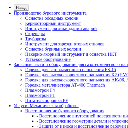
Назад
Производство бурового инструмента
Оснастка обсадных колонн
Керноотборный инструмент
Инструмент для ликвидации аварий
Скреперы
Труборезы
Инструмент для зарезки вторых стволов
Оснастка бурильных колонн
Пакерно-якорный инструмент и оснастка НКТ
Устьевое оборудование
Запасные части и оборудование для газотермического на
Горелка для газопламенного напыления FS-15
Горелка для высокоскоростного напыления К2 (HV
Горелка для высокоскоростного напыления АК-06,
Горелка металлизатора АТ-400 Thermach
Плазмотрон F4
Плазмотрон F1
Питатель порошка PF
Услуги. Механическая обработка
Восстановление бурового оборудования
- Восстановление внутренней поверхности ц
- Восстановление геометрии детали и упроч
- Защита от износа и восстановление рабоч