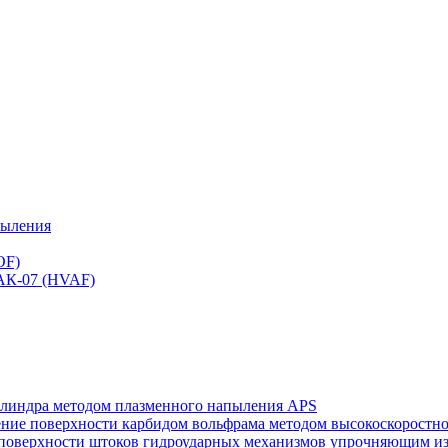
пыления
OF)
 АК-07 (HVAF)
илиндра методом плазменного напыления APS
нение поверхности карбидом вольфрама методом высокоскорост
ей поверхности штоков гидроударных механизмов упрочняющим 