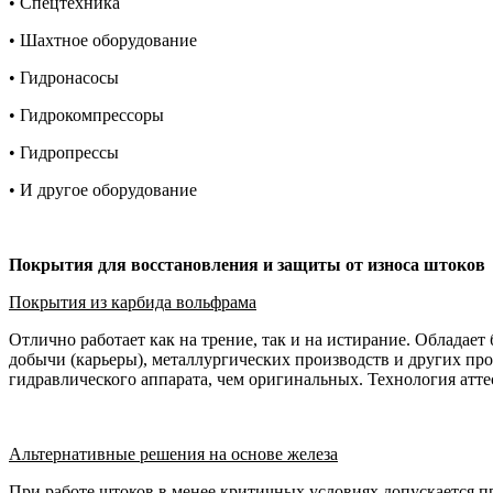
• Спецтехника
• Шахтное оборудование
• Гидронасосы
• Гидрокомпрессоры
• Гидропрессы
• И другое оборудование
Покрытия для восстановления и защиты от износа штоков
Покрытия из карбида вольфрама
Отлично работает как на трение, так и на истирание. Обладае
добычи (карьеры), металлургических производств и других пр
гидравлического аппарата, чем оригинальных. Технология атте
Альтернативные решения на основе железа
При работе штоков в менее критичных условиях допускается 