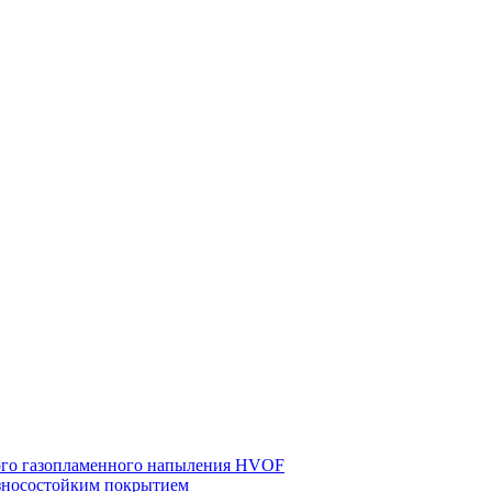
ного газопламенного напыления HVOF
износостойким покрытием