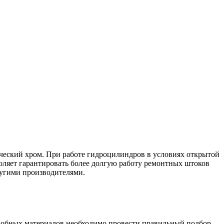
нический хром. При работе гидроцилиндров в условиях открытой
оляет гарантировать более долгую работу ремонтных штоков
ругими производителями.
одобных материалов необходимо провести правильный подбор