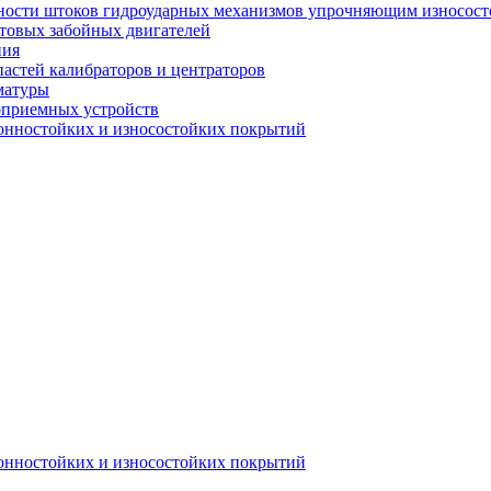
рхности штоков гидроударных механизмов упрочняющим износос
нтовых забойных двигателей
ния
пастей калибраторов и центраторов
матуры
оприемных устройств
ионностойких и износостойких покрытий
ионностойких и износостойких покрытий