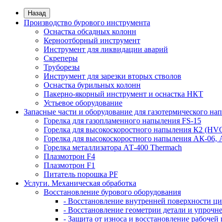
Назад
Производство бурового инструмента
Оснастка обсадных колонн
Керноотборный инструмент
Инструмент для ликвидации аварий
Скреперы
Труборезы
Инструмент для зарезки вторых стволов
Оснастка бурильных колонн
Пакерно-якорный инструмент и оснастка НКТ
Устьевое оборудование
Запасные части и оборудование для газотермического на
Горелка для газопламенного напыления FS-15
Горелка для высокоскоростного напыления К2 (HV
Горелка для высокоскоростного напыления АК-06,
Горелка металлизатора АТ-400 Thermach
Плазмотрон F4
Плазмотрон F1
Питатель порошка PF
Услуги. Механическая обработка
Восстановление бурового оборудования
- Восстановление внутренней поверхности ц
- Восстановление геометрии детали и упроч
- Защита от износа и восстановление рабоч