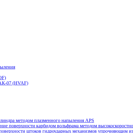
пыления
OF)
 АК-07 (HVAF)
илиндра методом плазменного напыления APS
нение поверхности карбидом вольфрама методом высокоскорост
ей поверхности штоков гидроударных механизмов упрочняющим 