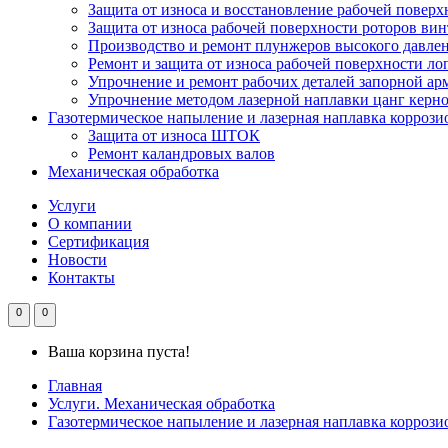
Защита от износа и восстановление рабочей пове
Защита от износа рабочей поверхности роторов ви
Производство и ремонт плунжеров высокого давле
Ремонт и защита от износа рабочей поверхности ло
Упрочнение и ремонт рабочих деталей запорной ар
Упрочнение методом лазерной наплавки цанг керн
Газотермическое напыление и лазерная наплавка корроз
Защита от износа ШТОК
Ремонт каландровых валов
Механическая обработка
Услуги
О компании
Сертификация
Новости
Контакты
0
0
Ваша корзина пуста!
Главная
Услуги. Механическая обработка
Газотермическое напыление и лазерная наплавка корроз