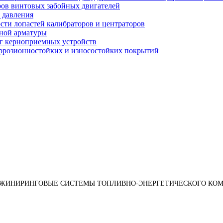
оров винтовых забойных двигателей
 давления
ости лопастей калибраторов и центраторов
рной арматуры
нг керноприемных устройств
оррозионностойких и износостойких покрытий
НЖИНИРИНГОВЫЕ СИСТЕМЫ ТОПЛИВНО-ЭНЕРГЕТИЧЕСКОГО КОМ