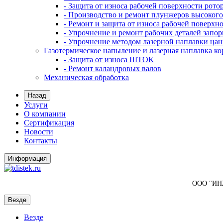
- Защита от износа рабочей поверхности рот
- Производство и ремонт плунжеров высокого
- Ремонт и защита от износа рабочей поверхн
- Упрочнение и ремонт рабочих деталей запо
- Упрочнение методом лазерной наплавки ца
Газотермическое напыление и лазерная наплавка к
- Защита от износа ШТОК
- Ремонт каландровых валов
Механическая обработка
Назад
Услуги
О компании
Сертификация
Новости
Контакты
Информация
ООО "И
Везде
Везде