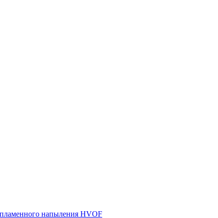
азопламенного напыления HVOF