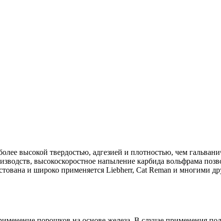
т более высокой твердостью, адгезией и плотностью, чем гальва
оизводств, высокоскоростное напыление карбида вольфрама позв
стована и широко применяется Liebherr, Cat Reman и многими д
применение порошков на основе железа. В случае применения п