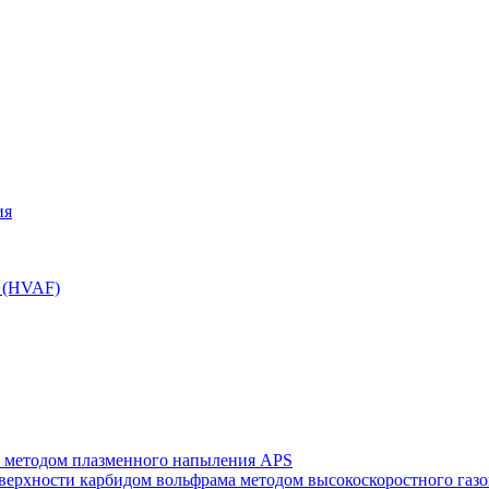
ия
7 (HVAF)
а методом плазменного напыления APS
оверхности карбидом вольфрама методом высокоскоростного г