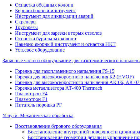
Оснастка обсадных колонн
Керноотборный инструмент
Инструмент для ликвидации аварий
Скреперы
Труборезы
Инструмент для зарезки вторых стволов
Оснастка бурильных колонн
Пакерно-якорный инструмент и оснастка НКТ
Устьевое оборудование
Запасные части и оборудование для газотермического напылен
Горелка для газопламенного напыления FS-15
Горелка для высокоскоростного напыления К2 (HVOF)
Горелка для высокоскоростного напыления АК-06, АК-0
Горелка металлизатора АТ-400 Thermach
Плазмотрон F4
Плазмотрон F1
Питатель порошка PF
Услуги. Механическая обработка
Восстановление бурового оборудования
Восстановление внутренней поверхности цилиндр
Восстановление геометрии детали и упрочнение п