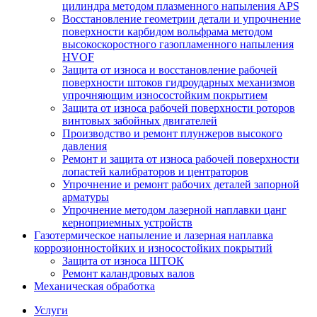
цилиндра методом плазменного напыления APS
Восстановление геометрии детали и упрочнение
поверхности карбидом вольфрама методом
высокоскоростного газопламенного напыления
HVOF
Защита от износа и восстановление рабочей
поверхности штоков гидроударных механизмов
упрочняющим износостойким покрытием
Защита от износа рабочей поверхности роторов
винтовых забойных двигателей
Производство и ремонт плунжеров высокого
давления
Ремонт и защита от износа рабочей поверхности
лопастей калибраторов и центраторов
Упрочнение и ремонт рабочих деталей запорной
арматуры
Упрочнение методом лазерной наплавки цанг
керноприемных устройств
Газотермическое напыление и лазерная наплавка
коррозионностойких и износостойких покрытий
Защита от износа ШТОК
Ремонт каландровых валов
Механическая обработка
Услуги