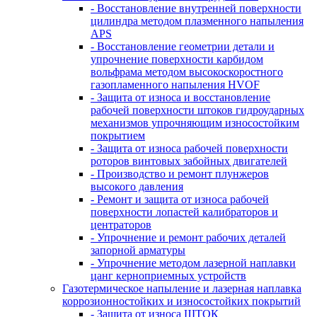
- Восстановление внутренней поверхности
цилиндра методом плазменного напыления
APS
- Восстановление геометрии детали и
упрочнение поверхности карбидом
вольфрама методом высокоскоростного
газопламенного напыления HVOF
- Защита от износа и восстановление
рабочей поверхности штоков гидроударных
механизмов упрочняющим износостойким
покрытием
- Защита от износа рабочей поверхности
роторов винтовых забойных двигателей
- Производство и ремонт плунжеров
высокого давления
- Ремонт и защита от износа рабочей
поверхности лопастей калибраторов и
центраторов
- Упрочнение и ремонт рабочих деталей
запорной арматуры
- Упрочнение методом лазерной наплавки
цанг керноприемных устройств
Газотермическое напыление и лазерная наплавка
коррозионностойких и износостойких покрытий
- Защита от износа ШТОК