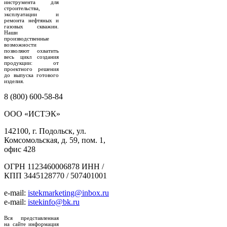
инструмента для
строительства,
эксплуатации и
ремонта нефтяных и
газовых скважин.
Наши
производственные
возможности
позволяют охватить
весь цикл создания
продукции: от
проектного решения
до выпуска готового
изделия.
8 (800) 600-58-84
ООО «ИСТЭК»
142100, г. Подольск, ул.
Комсомольская, д. 59, пом. 1,
офис 428
ОГРН 1123460006878 ИНН /
КПП 3445128770 / 507401001
e-mail:
istekmarketing@inbox.ru
e-mail:
istekinfo@bk.ru
Вся представленная
на сайте информация