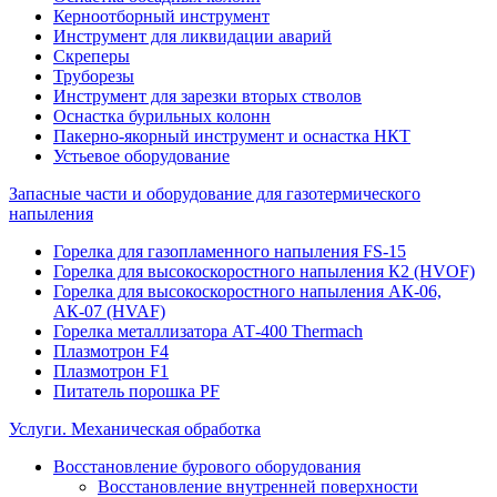
Керноотборный инструмент
Инструмент для ликвидации аварий
Скреперы
Труборезы
Инструмент для зарезки вторых стволов
Оснастка бурильных колонн
Пакерно-якорный инструмент и оснастка НКТ
Устьевое оборудование
Запасные части и оборудование для газотермического
напыления
Горелка для газопламенного напыления FS-15
Горелка для высокоскоростного напыления К2 (HVOF)
Горелка для высокоскоростного напыления АК-06,
АК-07 (HVAF)
Горелка металлизатора АТ-400 Thermach
Плазмотрон F4
Плазмотрон F1
Питатель порошка PF
Услуги. Механическая обработка
Восстановление бурового оборудования
Восстановление внутренней поверхности