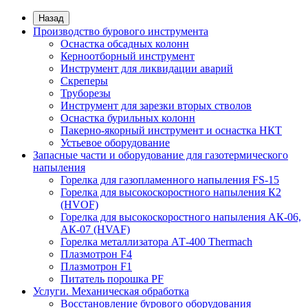
Назад
Производство бурового инструмента
Оснастка обсадных колонн
Керноотборный инструмент
Инструмент для ликвидации аварий
Скреперы
Труборезы
Инструмент для зарезки вторых стволов
Оснастка бурильных колонн
Пакерно-якорный инструмент и оснастка НКТ
Устьевое оборудование
Запасные части и оборудование для газотермического
напыления
Горелка для газопламенного напыления FS-15
Горелка для высокоскоростного напыления К2
(HVOF)
Горелка для высокоскоростного напыления АК-06,
АК-07 (HVAF)
Горелка металлизатора АТ-400 Thermach
Плазмотрон F4
Плазмотрон F1
Питатель порошка PF
Услуги. Механическая обработка
Восстановление бурового оборудования