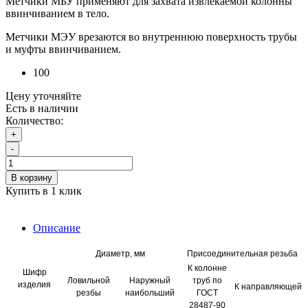
Метчики МБУ применяют для захвата извлекаемой колонны
ввинчиванием в тело.
Метчики МЭУ врезаются во внутреннюю поверхность трубы
и муфты ввинчиванием.
100
Цену уточняйте
Есть в наличии
Количество:
+
-
В корзину
Купить в 1 клик
Описание
Диаметр, мм
Присоединительная резьба
К колонне
Шифр
Ловильной
Наружный
труб по
изделия
К направляющей
резбы
наибольший
ГОСТ
28487-90