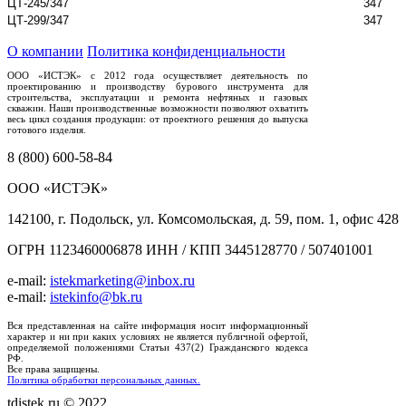
ЦТ-245/347
347
ЦТ-299/347
347
О компании
Политика конфиденциальности
ООО «ИСТЭК» с 2012 года осуществляет деятельность по
проектированию и производству бурового инструмента для
строительства, эксплуатации и ремонта нефтяных и газовых
скважин. Наши производственные возможности позволяют охватить
весь цикл создания продукции: от проектного решения до выпуска
готового изделия.
8 (800) 600-58-84
ООО «ИСТЭК»
142100, г. Подольск, ул. Комсомольская, д. 59, пом. 1, офис 428
ОГРН 1123460006878 ИНН / КПП 3445128770 / 507401001
e-mail:
istekmarketing@inbox.ru
e-mail:
istekinfo@bk.ru
Вся представленная на сайте информация носит информационный
характер и ни при каких условиях не является публичной офертой,
определяемой положениями Статьи 437(2) Гражданского кодекса
РФ.
Все права защищены.
Политика обработки персональных данных.
tdistek.ru © 2022