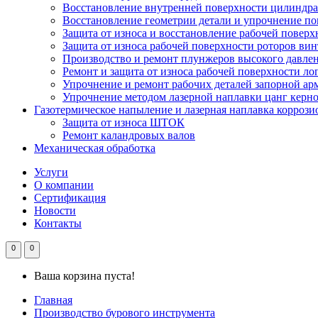
Восстановление внутренней поверхности цилиндр
Восстановление геометрии детали и упрочнение п
Защита от износа и восстановление рабочей пове
Защита от износа рабочей поверхности роторов ви
Производство и ремонт плунжеров высокого давле
Ремонт и защита от износа рабочей поверхности ло
Упрочнение и ремонт рабочих деталей запорной ар
Упрочнение методом лазерной наплавки цанг керн
Газотермическое напыление и лазерная наплавка корроз
Защита от износа ШТОК
Ремонт каландровых валов
Механическая обработка
Услуги
О компании
Сертификация
Новости
Контакты
0
0
Ваша корзина пуста!
Главная
Производство бурового инструмента