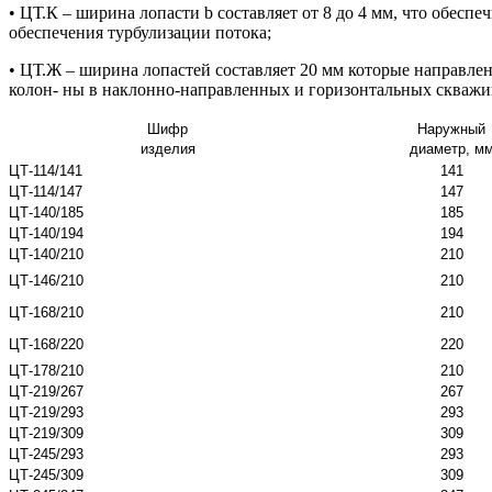
• ЦТ.К – ширина лопасти b составляет от 8 до 4 мм, что обесп
обеспечения турбулизации потока;
• ЦТ.Ж – ширина лопастей составляет 20 мм которые направле
колон- ны в наклонно-направленных и горизонтальных скважи
Шифр
Наружный
изделия
диаметр, м
ЦТ-114/141
141
ЦТ-114/147
147
ЦТ-140/185
185
ЦТ-140/194
194
ЦТ-140/210
210
ЦТ-146/210
210
ЦТ-168/210
210
ЦТ-168/220
220
ЦТ-178/210
210
ЦТ-219/267
267
ЦТ-219/293
293
ЦТ-219/309
309
ЦТ-245/293
293
ЦТ-245/309
309