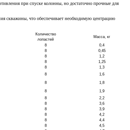
ротивления при спуске колонны, но достаточно прочные для
ения скважины, что обеспечивает необходимую центрацию
Количество
Масса, кг
лопастей
8
0,4
8
0,45
8
1,2
8
1,25
8
1,3
8
1,6
8
1,8
8
1,9
8
2,2
8
3,6
8
3,9
8
4,2
8
4,4
8
4,5