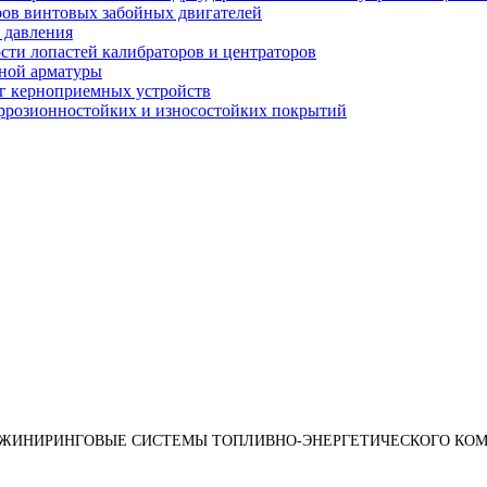
оров винтовых забойных двигателей
 давления
ости лопастей калибраторов и центраторов
рной арматуры
нг керноприемных устройств
оррозионностойких и износостойких покрытий
НЖИНИРИНГОВЫЕ СИСТЕМЫ ТОПЛИВНО-ЭНЕРГЕТИЧЕСКОГО КОМ