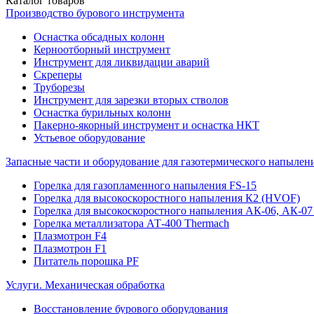
Каталог
товаров
Производство бурового инструмента
Оснастка обсадных колонн
Керноотборный инструмент
Инструмент для ликвидации аварий
Скреперы
Труборезы
Инструмент для зарезки вторых стволов
Оснастка бурильных колонн
Пакерно-якорный инструмент и оснастка НКТ
Устьевое оборудование
Запасные части и оборудование для газотермического напылен
Горелка для газопламенного напыления FS-15
Горелка для высокоскоростного напыления К2 (HVOF)
Горелка для высокоскоростного напыления АК-06, АК-0
Горелка металлизатора АТ-400 Thermach
Плазмотрон F4
Плазмотрон F1
Питатель порошка PF
Услуги. Механическая обработка
Восстановление бурового оборудования