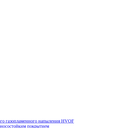
ного газопламенного напыления HVOF
износостойким покрытием