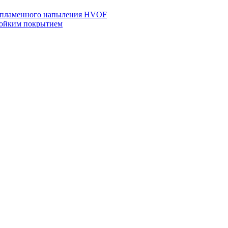
азопламенного напыления HVOF
тойким покрытием