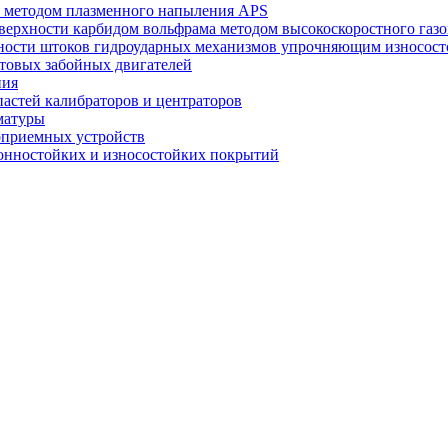
а методом плазменного напыления APS
оверхности карбидом вольфрама методом высокоскоростного г
рхности штоков гидроударных механизмов упрочняющим износос
нтовых забойных двигателей
ния
пастей калибраторов и центраторов
матуры
оприемных устройств
ионностойких и износостойких покрытий