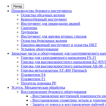
Назад
Производство бурового инструмента
Оснастка обсадных колонн
Керноотборный инструмент
Инструмент для ликвидации аварий
Скреперы
Труборезы
Инструмент для зарезки вторых стволов
Оснастка бурильных колонн
Пакерно-якорный инструмент и оснастка НКТ
Устьевое оборудование
Запасные части и оборудование для газотермического на
Горелка для газопламенного напыления FS-15
Горелка для высокоскоростного напыления К2 (HV
Горелка для высокоскоростного напыления АК-06,
Горелка металлизатора АТ-400 Thermach
Плазмотрон F4
Плазмотрон F1
Питатель порошка PF
Услуги. Механическая обработка
Восстановление бурового оборудования
- Восстановление внутренней поверхности ц
- Восстановление геометрии детали и упроч
- Защита от износа и восстановление рабоч