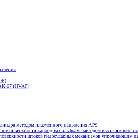
пыления
OF)
 АК-07 (HVAF)
илиндра методом плазменного напыления APS
нение поверхности карбидом вольфрама методом высокоскорост
ей поверхности штоков гидроударных механизмов упрочняющим 