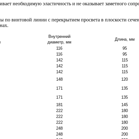
ечивает необходимую эластичность и не оказывает заметного соп
ны по винтовой линии с перекрытием просвета в плоскости сеч
нах.
Внутренний
Длина, мм
м
диаметр, мм
116
95
116
95
142
115
142
115
142
115
148
120
171
135
171
135
181
145
222
180
222
180
222
180
248
200
248
200