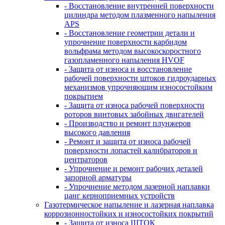
- Восстановление внутренней поверхности
цилиндра методом плазменного напыления
APS
- Восстановление геометрии детали и
упрочнение поверхности карбидом
вольфрама методом высокоскоростного
газопламенного напыления HVOF
- Защита от износа и восстановление
рабочей поверхности штоков гидроударных
механизмов упрочняющим износостойким
покрытием
- Защита от износа рабочей поверхности
роторов винтовых забойных двигателей
- Производство и ремонт плунжеров
высокого давления
- Ремонт и защита от износа рабочей
поверхности лопастей калибраторов и
центраторов
- Упрочнение и ремонт рабочих деталей
запорной арматуры
- Упрочнение методом лазерной наплавки
цанг керноприемных устройств
Газотермическое напыление и лазерная наплавка
коррозионностойких и износостойких покрытий
- Защита от износа ШТОК