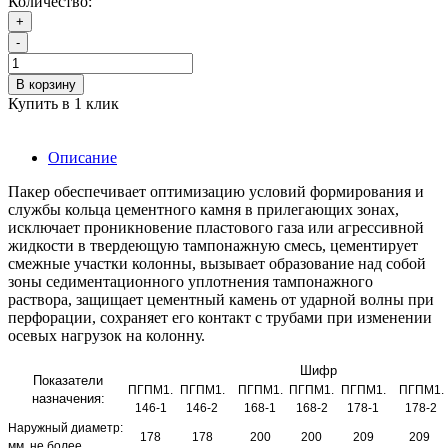
Количество:
+
-
В корзину
Купить в 1 клик
Описание
Пакер обеспечивает оптимизацию условий формирования и
службы кольца цементного камня в прилегающих зонах,
исключает проникновение пластового газа или агрессивной
жидкости в твердеющую тампонажную смесь, цементирует
смежные участки колонны, вызывает образование над собой
зоны седиментационного уплотнения тампонажного
раствора, защищает цементный камень от ударной волны при
перфорации, сохраняет его контакт с трубами при изменении
осевых нагрузок на колонну.
Шифр
Показатели
ПГПМ1.
ПГПМ1.
ПГПМ1.
ПГПМ1.
ПГПМ1.
ПГПМ1.
назначения:
146-1
146-2
168-1
168-2
178-1
178-2
Наружный диаметр:
178
178
200
200
209
209
мм, не более