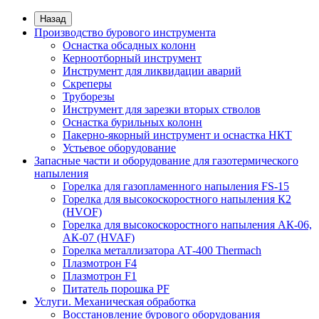
Назад
Производство бурового инструмента
Оснастка обсадных колонн
Керноотборный инструмент
Инструмент для ликвидации аварий
Скреперы
Труборезы
Инструмент для зарезки вторых стволов
Оснастка бурильных колонн
Пакерно-якорный инструмент и оснастка НКТ
Устьевое оборудование
Запасные части и оборудование для газотермического
напыления
Горелка для газопламенного напыления FS-15
Горелка для высокоскоростного напыления К2
(HVOF)
Горелка для высокоскоростного напыления АК-06,
АК-07 (HVAF)
Горелка металлизатора АТ-400 Thermach
Плазмотрон F4
Плазмотрон F1
Питатель порошка PF
Услуги. Механическая обработка
Восстановление бурового оборудования