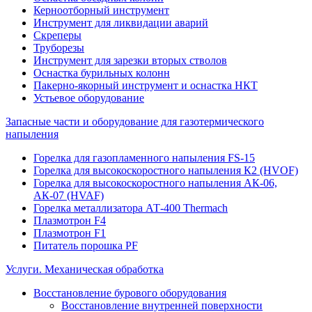
Керноотборный инструмент
Инструмент для ликвидации аварий
Скреперы
Труборезы
Инструмент для зарезки вторых стволов
Оснастка бурильных колонн
Пакерно-якорный инструмент и оснастка НКТ
Устьевое оборудование
Запасные части и оборудование для газотермического
напыления
Горелка для газопламенного напыления FS-15
Горелка для высокоскоростного напыления К2 (HVOF)
Горелка для высокоскоростного напыления АК-06,
АК-07 (HVAF)
Горелка металлизатора АТ-400 Thermach
Плазмотрон F4
Плазмотрон F1
Питатель порошка PF
Услуги. Механическая обработка
Восстановление бурового оборудования
Восстановление внутренней поверхности