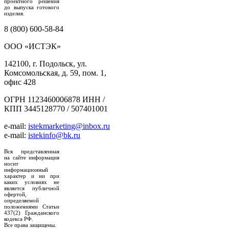
проектного решения
до выпуска готового
изделия.
8 (800) 600-58-84
ООО «ИСТЭК»
142100, г. Подольск, ул.
Комсомольская, д. 59, пом. 1,
офис 428
ОГРН 1123460006878 ИНН /
КПП 3445128770 / 507401001
e-mail:
istekmarketing@inbox.ru
e-mail:
istekinfo@bk.ru
Вся представленная
на сайте информация
носит
информационный
характер и ни при
каких условиях не
является публичной
офертой,
определяемой
положениями Статьи
437(2) Гражданского
кодекса РФ.
Все права защищены.