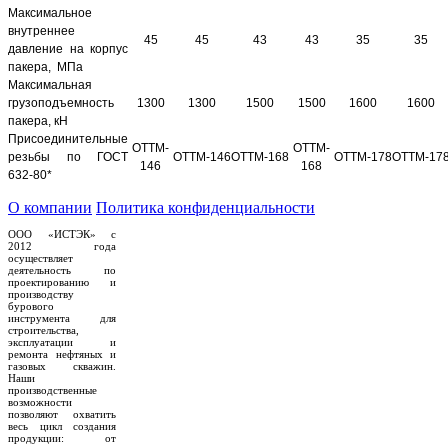
Максимальное
внутреннее
45
45
43
43
35
35
давление на корпус
пакера, МПа
Максимальная
грузоподъемность
1300
1300
1500
1500
1600
1600
пакера, кН
Присоединительные
ОТТМ-
ОТТМ-
резьбы по ГОСТ
ОТТМ-146
ОТТМ-168
ОТТМ-178
ОТТМ-17
146
168
632-80*
О компании
Политика конфиденциальности
ООО «ИСТЭК» с
2012 года
осуществляет
деятельность по
проектированию и
производству
бурового
инструмента для
строительства,
эксплуатации и
ремонта нефтяных и
газовых скважин.
Наши
производственные
возможности
позволяют охватить
весь цикл создания
продукции: от