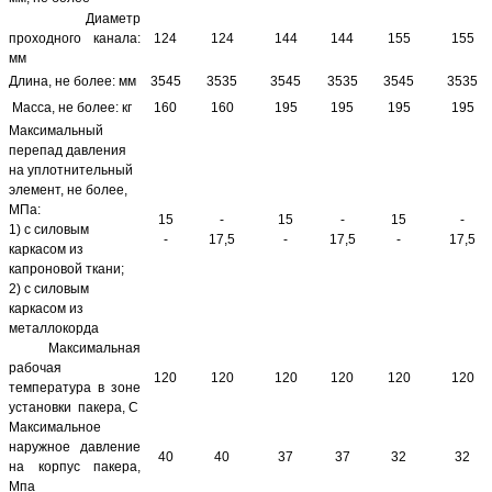
Диаметр
проходного канала:
124
124
144
144
155
155
мм
Длина, не более: мм
3545
3535
3545
3535
3545
3535
Масса, не более: кг
160
160
195
195
195
195
Максимальный
перепад давления
на уплотнительный
элемент, не более,
МПа:
1
5
-
15
-
15
-
1) с силовым
-
17,5
-
17,5
-
17,5
каркасом из
капроновой ткани;
2) с силовым
каркасом из
металлокорда
Максимальная
рабочая
120
120
120
120
120
120
температура в зоне
установки пакера, С
Максимальное
наружное давление
40
40
37
37
32
32
на корпус пакера,
Мпа