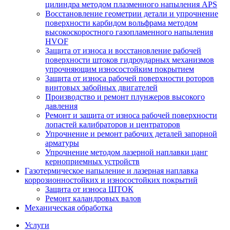
цилиндра методом плазменного напыления APS
Восстановление геометрии детали и упрочнение
поверхности карбидом вольфрама методом
высокоскоростного газопламенного напыления
HVOF
Защита от износа и восстановление рабочей
поверхности штоков гидроударных механизмов
упрочняющим износостойким покрытием
Защита от износа рабочей поверхности роторов
винтовых забойных двигателей
Производство и ремонт плунжеров высокого
давления
Ремонт и защита от износа рабочей поверхности
лопастей калибраторов и центраторов
Упрочнение и ремонт рабочих деталей запорной
арматуры
Упрочнение методом лазерной наплавки цанг
керноприемных устройств
Газотермическое напыление и лазерная наплавка
коррозионностойких и износостойких покрытий
Защита от износа ШТОК
Ремонт каландровых валов
Механическая обработка
Услуги