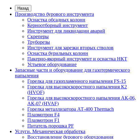
Назад
Производство бурового инструмента
Оснастка обсадных колонн
Керноотборный инструмент
Инструмент для ликвидации аварий
Скреперы
Труборезы
Инструмент для зарезки вторых стволов
Оснастка бурильных колонн
Пакерно-якорный инструмент и оснастка НКТ
Устьевое оборудование
Запасные части и оборудование для газотермического
напыления
Горелка для газопламенного напыления FS-15
Горелка для высокоскоростного напыления К2
(HVOF)
Горелка для высокоскоростного напыления АК-06,
АК-07 (HVAF)
Горелка металлизатора АТ-400 Thermach
Плазмотрон F4
Плазмотрон F1
Питатель порошка PF
Услуги. Механическая обработка
Восстановление бурового оборудования