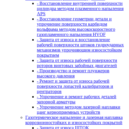
- Восстановление внутренней поверхности
цилиндра методом плазменного напыления
APS
- Восстановление геометрии детали и
упрочнение поверхности карбидом
вольфрама методом высокоскоростного
газопламенного напыления HVOF
- Защита от износа и восстановление
рабочей поверхности штоков гидроударных
механизмов упрочняющим износостойким
покрытием
- Защита от износа рабочей поверхности
роторов винтовых забойных двигателей
- Производство и ремонт плунжеров
высокого давления
- Ремонт и защита от износа рабочей
поверхности лопастей калибраторов и
центраторов
- Упрочнение и ремонт рабочих деталей
запорной арматуры
- Упрочнение методом лазерной наплавки
цанг керноприемных устройств
Газотермическое напыление и лазерная наплавка
коррозионностойких и износостойких покрытий
- Защита от износа ШТОК