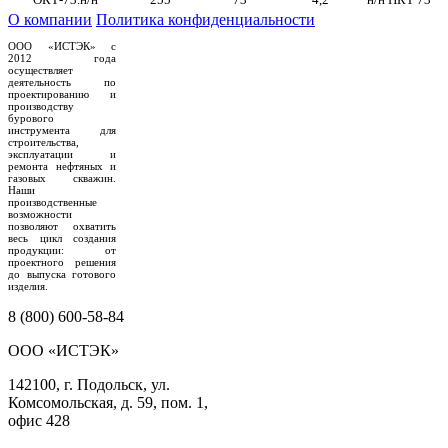
О компании
Политика конфиденциальности
ООО «ИСТЭК» с
2012 года
осуществляет
деятельность по
проектированию и
производству
бурового
инструмента для
строительства,
эксплуатации и
ремонта нефтяных и
газовых скважин.
Наши
производственные
возможности
позволяют охватить
весь цикл создания
продукции: от
проектного решения
до выпуска готового
изделия.
8 (800) 600-58-84
ООО «ИСТЭК»
142100, г. Подольск, ул.
Комсомольская, д. 59, пом. 1,
офис 428