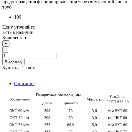
предотвращения флюидопроявления через внутренний канал
труб.
100
Цену уточняйте
Есть в наличии
Количество:
+
-
В корзину
Купить в 1 клик
Описание
Габаритные размеры, мм
Резьба по
Обозначение
Масса, кг
ГОСТ 633-80
длина
диаметр
ОКТ-60.м/м
208
73
3,6
м/м НКТ 60
ОКТ-60.н/н
208
60
3,0
н/н НКТ 60
ОКТ-73.м/м
255
88,9
5,0
м/м НКТ 60
ОКТ-73.н/н
255
73
4,2
н/н НКТ 73